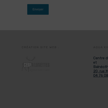
CRÉATION SITE WEB :
AQUA KI
Centre d
et
Balnéoth
20, rue 
04 76 08