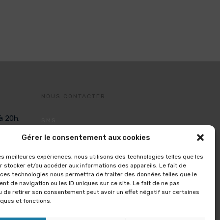
NOUS CONTACTER :
à 20h.
SMS
06.67.89.36.02
(n° ne recevant que les
Gérer le consentement aux cookies
SMS)
TÉLÉPHONE
les meilleures expériences, nous utilisons des technologies telles que les
r stocker et/ou accéder aux informations des appareils. Le fait de
Lundi, mardi, jeudi, vendredi
 ces technologies nous permettra de traiter des données telles que le
De 9H à 12H et de 14 à 16H
t de navigation ou les ID uniques sur ce site. Le fait de ne pas
MAIL
u de retirer son consentement peut avoir un effet négatif sur certaines
iques et fonctions.
aquakinecrolles@gmail.com