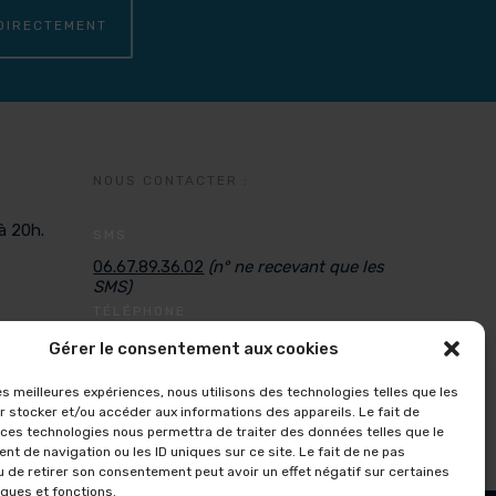
DIRECTEMENT
NOUS CONTACTER :
à 20h.
SMS
06.67.89.36.02
(n° ne recevant que les
SMS)
TÉLÉPHONE
Lundi, mardi, jeudi, vendredi
Gérer le consentement aux cookies
De 9H à 12H et de 14 à 16H
MAIL
les meilleures expériences, nous utilisons des technologies telles que les
r stocker et/ou accéder aux informations des appareils. Le fait de
aquakinecrolles@gmail.com
 ces technologies nous permettra de traiter des données telles que le
t de navigation ou les ID uniques sur ce site. Le fait de ne pas
u de retirer son consentement peut avoir un effet négatif sur certaines
iques et fonctions.