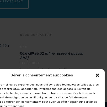
DIRECTEMENT
NOUS CONTACTER :
à 20h.
SMS
06.67.89.36.02
(n° ne recevant que les
SMS)
TÉLÉPHONE
Lundi, mardi, jeudi, vendredi
De 9H à 12H et de 14 à 16H
Gérer le consentement aux cookies
MAIL
les meilleures expériences, nous utilisons des technologies telles que les
aquakinecrolles@gmail.com
r stocker et/ou accéder aux informations des appareils. Le fait de
 ces technologies nous permettra de traiter des données telles que le
t de navigation ou les ID uniques sur ce site. Le fait de ne pas
u de retirer son consentement peut avoir un effet négatif sur certaines
iques et fonctions.