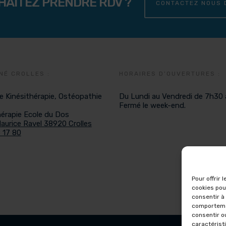
HAITEZ PRENDRE RDV ?
CONTACTEZ NOUS 
NÉ CROLLES :
HORAIRES D’OUVERTURES :
e Kinésithérapie, Ostéopathie
Du Lundi au Vendredi de 7h30 
Fermé le week-end.
érapie Ecole du Dos
Maurice Ravel 38920 Crolles
 17 80
Pour offrir 
cookies pou
consentir à
comportemen
consentir o
caractérist