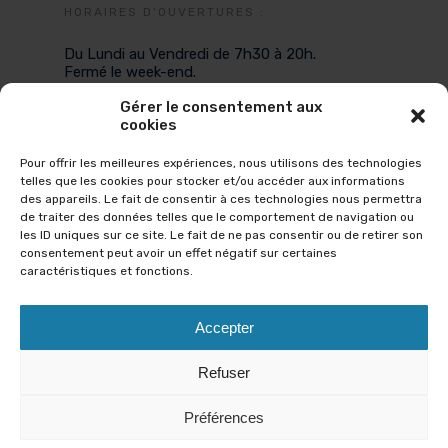
HORAIRES D’OUVERTURES :
Du Lundi au Vendredi de 7h30 à 20h.
Fermé le week-end.
Gérer le consentement aux
cookies
NOUS CONTACTER :
Pour offrir les meilleures expériences, nous utilisons des technologies
SMS
telles que les cookies pour stocker et/ou accéder aux informations
des appareils. Le fait de consentir à ces technologies nous permettra
06.67.89.36.02
(n° ne recevant que les SMS)
de traiter des données telles que le comportement de navigation ou
TÉLÉPHONE
les ID uniques sur ce site. Le fait de ne pas consentir ou de retirer son
consentement peut avoir un effet négatif sur certaines
Lundi, mardi, jeudi, vendredi
caractéristiques et fonctions.
De 9H à 12H et de 14 à 16H
MAIL
Accepter
aquakinecrolles@gmail.com
Refuser
Préférences
© 2026 Aquakiné Crolles.