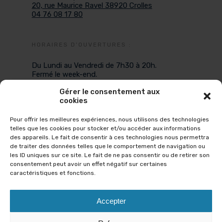
20, rue Maurice Ravel 38920 Crolles
04 76 08 17 80
HORAIRES D’OUVERTURES :
Du Lundi au Vendredi de 7h30 à 20h.
Fermé le week-end.
Gérer le consentement aux
cookies
NOUS CONTACTER :
Pour offrir les meilleures expériences, nous utilisons des technologies
SMS
telles que les cookies pour stocker et/ou accéder aux informations
des appareils. Le fait de consentir à ces technologies nous permettra
06.67.89.36.02
(n° ne recevant que les SMS)
de traiter des données telles que le comportement de navigation ou
TÉLÉPHONE
les ID uniques sur ce site. Le fait de ne pas consentir ou de retirer son
consentement peut avoir un effet négatif sur certaines
Lundi, mardi, jeudi, vendredi
caractéristiques et fonctions.
De 9H à 12H et de 14 à 16H
MAIL
Accepter
aquakinecrolles@gmail.com